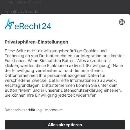
45886 Gelsenkirchen
info@cesitec.de
+49 209 15519-100
Impressum
Datenschutz
AGB's
Bochumer Straße 217, 45886 Gelsenkirchen
info@cesitec.de
+49 209 15519-100