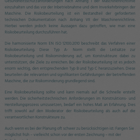
Gesundheitsschutzanforderungen nach Anhang I der Maschinenrichtlinie
einzuhalten und das vor der Inbetriebnahme und dem Inverkehrbringen der
Maschine. Die Risikobeurteilung ist ein Bestandteil der geforderten
technischen Dokumentation nach Anhang VII der Maschinenrichtlinie.
Hierbei werden jedoch keine Aussagen dazu getroffen, wie man eine
Risikobeurteilung durchzuführen hat.
Die harmonisierte Norm EN ISO 12100:2010 beschreibt das Verfahren einer
Risikobeurteilung. Diese
Typ A- Norm
stellt die Leitsätze zur
Risikobeurteilung und Risikominderung auf, um Konstrukteure dabei zu
unterstützen, die Ziele zu erreichen. Bei der Risikobeurteilung ist es jedoch
enorm wichtig, den entsprechenden Typ B und Typ C heranzuziehen. Diese
beurteilen die relevanten und signifikanten Gefährdungen der betreffenden
Maschine, die zur Risikominderung grundlegend sind.
Eine Risikobeurteilung sollte und kann niemals auf die Schnelle erstellt
werden. Die sicherheitstechnischen Anforderungen im Konstruktions- und
Herstellungsprozess umzusetzen, bedarf ein hohes Maß an Erfahrung. Dies
trifft sowohl auf den Moderator der Risikobeurteilung als auch auf die
verantwortlichen Konstrukteure zu.
Auch wenn es bei der Planung oft schwer zu berücksichtigen ist: Fangen Sie
möglichst früh – vielleicht schon vor der ersten Zeichnung – mit der