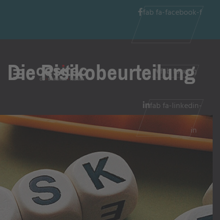
fab fa-facebook-f
Die Risikobeurteilung
fab fa-xing
fab fa-linkedin-
in