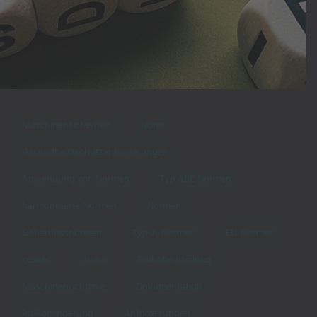
Maschinensicherheit
Norm
Gesundheitsschutzanforderungen
Anwendung von Normen
Typ ABC Normen
harmonisierte Normen
Normen
Sicherheitsnormen
Typ-A-Normen
EU-Normen
cesitec
Risiko
Risikobeurteilung
Maschinenrichtlinie
Dokumentation
Risikominderung
Anforderungen