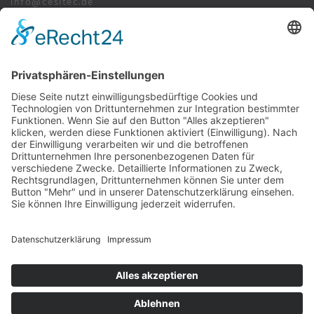
info@cesitec.de
+49 209 15519-100
Impressum
Datenschutz
AGB's
Bochumer Straße 217, 45886 Gelsenkirchen
info@cesitec.de
+49 209 15519-100