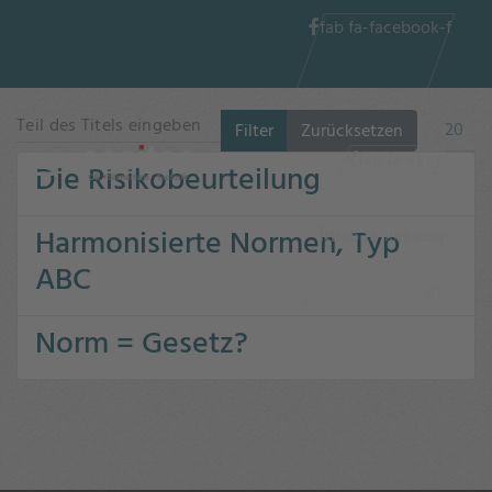
fab fa-facebook-f
Teil des Titels eingeben
Anzeig
Filter
Zurücksetzen
fab fa-xing
Die Risikobeurteilung
Harmonisierte Normen, Typ
fab fa-linkedin-
ABC
in
Norm = Gesetz?