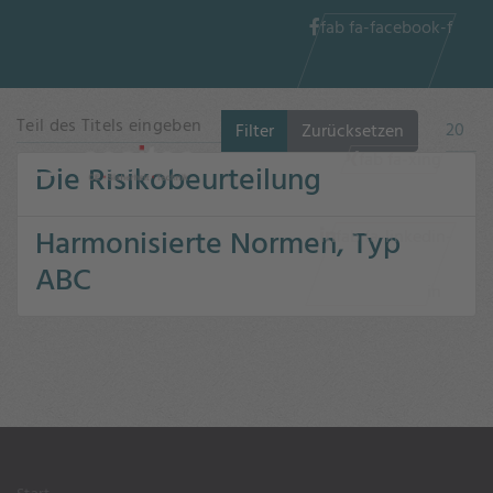
fab fa-facebook-f
Teil des Titels eingeben
Anzeig
Filter
Zurücksetzen
fab fa-xing
Die Risikobeurteilung
Harmonisierte Normen, Typ
fab fa-linkedin-
ABC
in