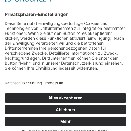
Impressum
Datenschutz
AGB's
Bochumer Straße 217, 45886 Gelsenkirchen
info@cesitec.de
+49 209 15519-100
©2026 cesitec GmbH. All rights reserved
Designed & Developed