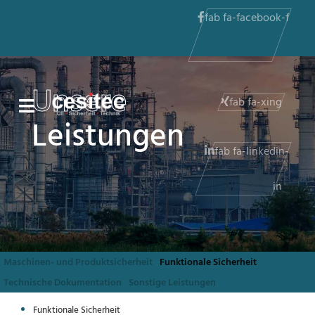
fab fa-facebook-f
Unsere
fab fa-xing
Leistungen
fab fa-linkedin-
in
Maschinen- und Produktsicherheit
Funktionale Sicherheit
Technische Dokumentation
Sonstige Leistungen
Funktionale Sicherheit