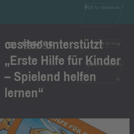
fab fa-facebook-f
cesitec unterstützt
fab fa-xing
„Erste Hilfe für Kinder
fab fa-linkedin-
– Spielend helfen
in
lernen“