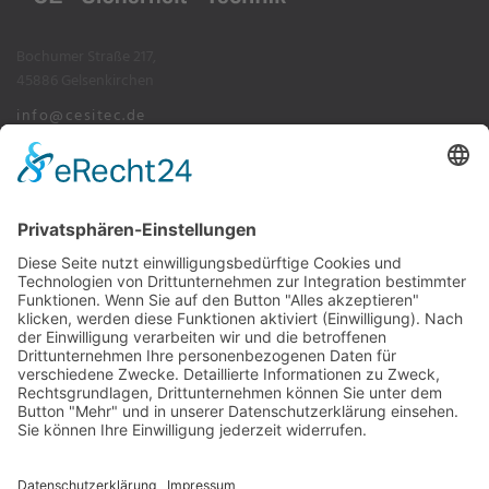
Bochumer Straße 217,
45886 Gelsenkirchen
info@cesitec.de
+49 209 15519-100
Impressum
Datenschutz
AGB's