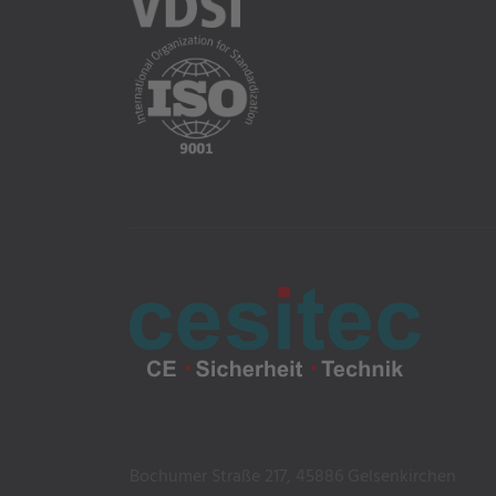
Bochumer Straße 217, 45886 Gelsenkirchen