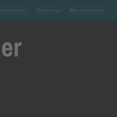
b fa-facebook-f
fab fa-xing
fab fa-linkedin-in
der