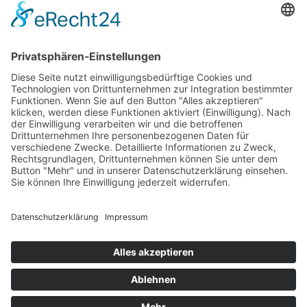
Impressum
Datenschutz
AGB's
Bochumer Straße 217, 45886 Gelsenkirchen
info@cesitec.de
+49 209 15519-100