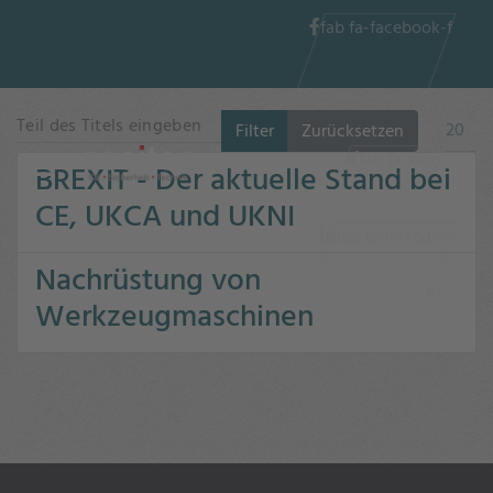
fab fa-facebook-f
Teil des Titels eingeben
Anzeig
Filter
Zurücksetzen
fab fa-xing
BREXIT - Der aktuelle Stand bei
CE, UKCA und UKNI
fab fa-linkedin-
Nachrüstung von
in
Werkzeugmaschinen