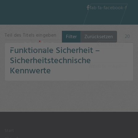
fab fa-facebook-f
Teil des Titels eingeben
Anzeig
Filter
Zurücksetzen
fab fa-xing
Funktionale Sicherheit –
Sicherheitstechnische
fab fa-linkedin-
Kennwerte
in
Start