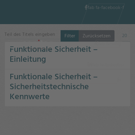
fab fa-facebook-f
Teil des Titels eingeben
Anzeig
Filter
Zurücksetzen
fab fa-xing
Funktionale Sicherheit –
Einleitung
fab fa-linkedin-
Funktionale Sicherheit –
in
Sicherheitstechnische
Kennwerte