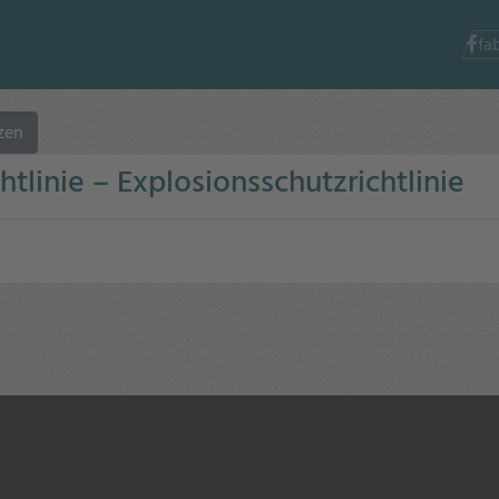
fa
zen
linie – Explosionsschutzrichtlinie