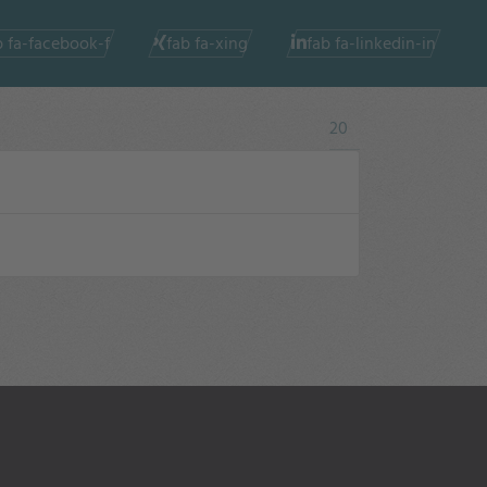
b fa-facebook-f
fab fa-xing
fab fa-linkedin-in
Anzeige #