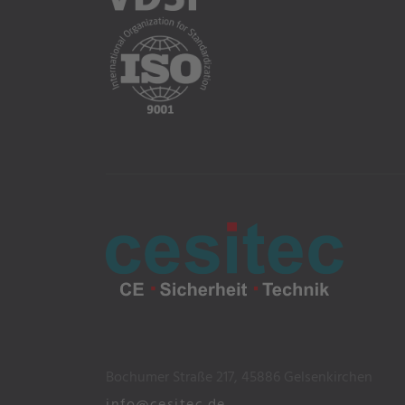
Bochumer Straße 217, 45886 Gelsenkirchen
info@cesitec.de