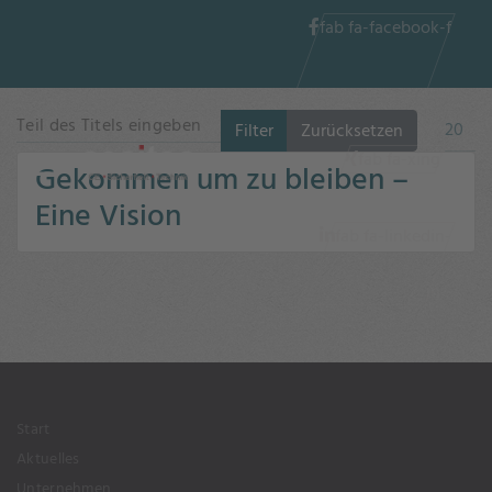
fab fa-facebook-f
Teil des Titels eingeben
Anzeig
Filter
Zurücksetzen
fab fa-xing
Gekommen um zu bleiben –
Eine Vision
fab fa-linkedin-
in
Start
Aktuelles
Unternehmen