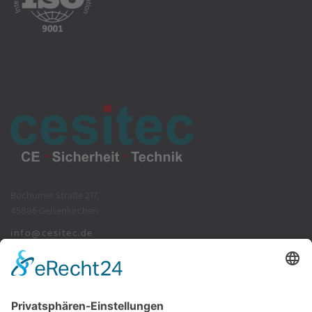
Bochumer Straße 217,
45886 Gelsenkirchen
info@cesitec.de
+49 209 15519-100
Impressum