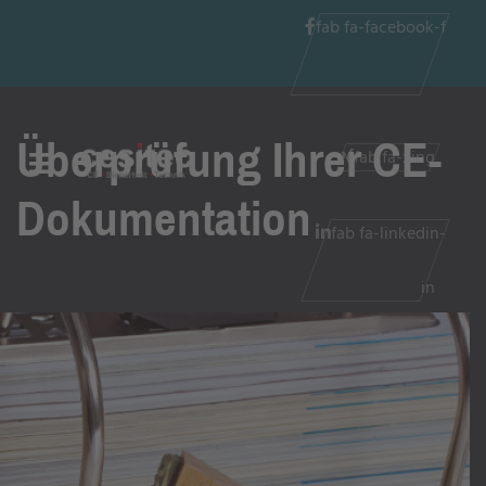
fab fa-facebook-f
Überprüfung Ihrer CE-
fab fa-xing
Dokumentation
fab fa-linkedin-
in