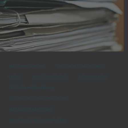
Maschinensicherheit
Technische Dokumentation
cesitec
Maschinenrichtlinie
Dokumentation
EG-Konformitätserklärung
Dokumentationsbevollmächtigten
Marktaufsichtsbehörden
Maschinenrichtlinie 2006/42/EG