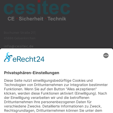
Bochumer Straße 217,
45886 Gelsenkirchen
info@cesitec.de
+49 209 15519-100
Impressum
Datenschutz
AGB's