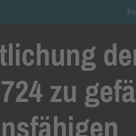
fa
ntlichung d
724 zu gefä
onsfähigen