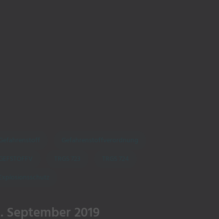
Gefahrenstoff
Gefahrenstoffverordnung
GEFSTOFFV
TRGS 723
TRGS 724
Explosionsschutz
1. September 2019