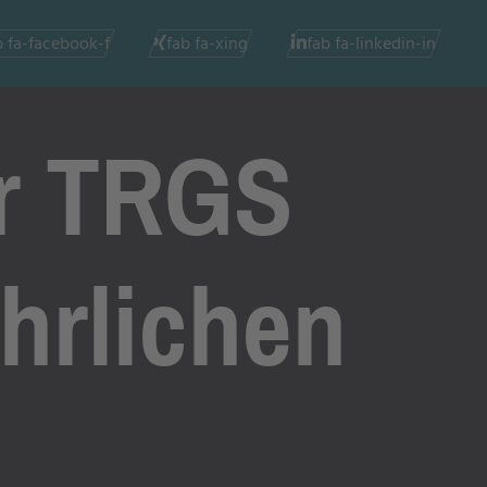
b fa-facebook-f
fab fa-xing
fab fa-linkedin-in
er TRGS
hrlichen