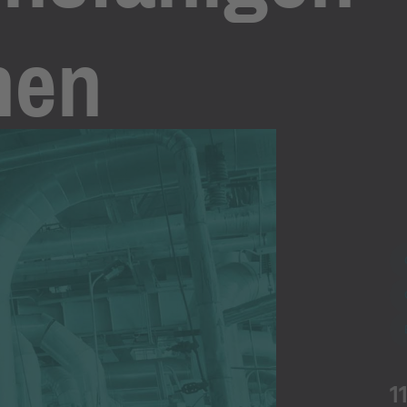
hen
1