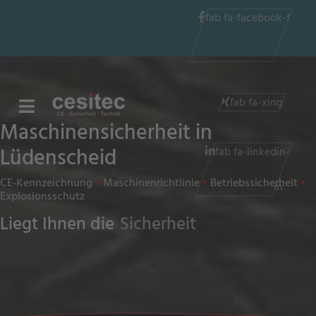
fab fa-facebook-f
fab fa-xing
Maschinensicherheit in
Lüdenscheid⁠⁠⁠
fab fa-linkedin-
CE‑Kennzeichnung
•
Maschinenrichtlinie
•
Betriebssicherheit
•
in
Explosionsschutz
Liegt Ihnen die
Sicherheit