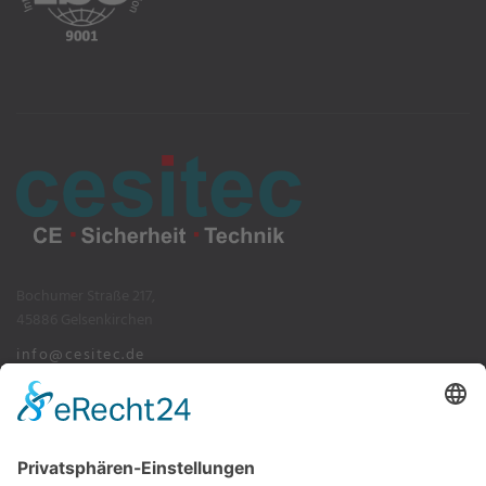
Bochumer Straße 217,
45886 Gelsenkirchen
info@cesitec.de
+49 209 15519-100
Impressum