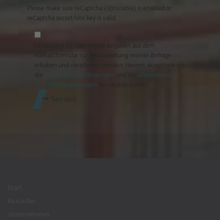
Please make sure reCaptcha v3(invisible) is enabled or
reCaptcha secret/site key is valid.
Ich stimme zu, dass meine Angaben aus dem
Kontaktformular zur Beantwortung meiner Anfrage
erhoben und verarbeitet werden. Hiermit akzeptiere ich
die
Datenschutzbedingungen
und die
allgemeinen
Geschäftsbedingungen
der cesitec GmbH.
Senden
Start
Aktuelles
Unternehmen