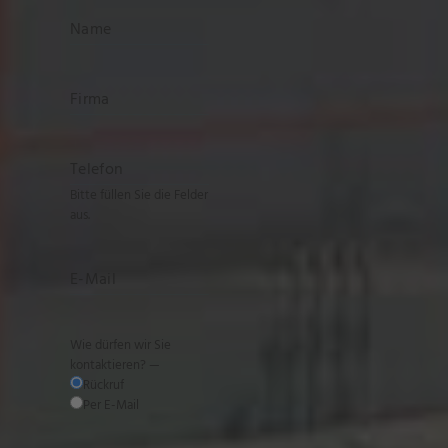
powered by
Usercentrics Consent
Management Platform
&
eRecht24
Bitte füllen Sie die Felder
aus.
Wie dürfen wir Sie
kontaktieren? —
Rückruf
Per E-Mail