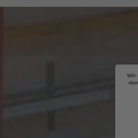
Wir 
den
Wir
einzub
Aktivi
durch 