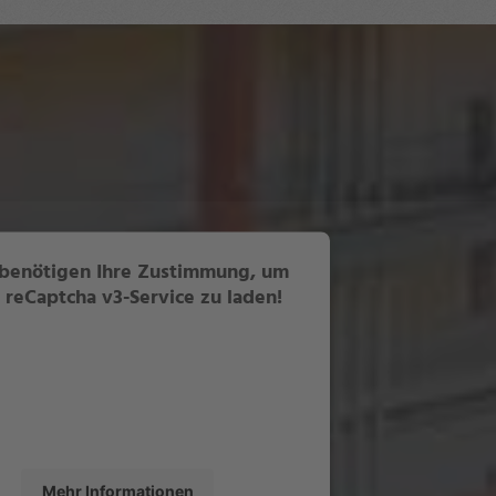
benötigen Ihre Zustimmung, um
 reCaptcha v3-Service zu laden!
 verwenden reCaptcha v3, um Inhalte
etten. Dieser Service kann Daten zu Ihren
täten sammeln. Bitte lesen Sie die Details
und stimmen Sie der Nutzung des Service
zu, um diese Inhalte anzuzeigen.
Mehr Informationen