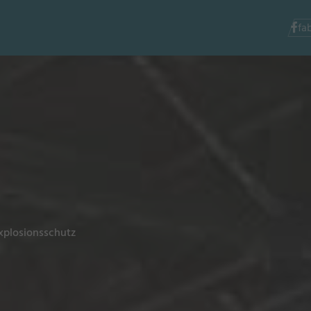
fa
⁠
xplosionsschutz