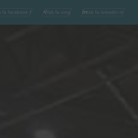
b fa-facebook-f
fab fa-xing
fab fa-linkedin-in