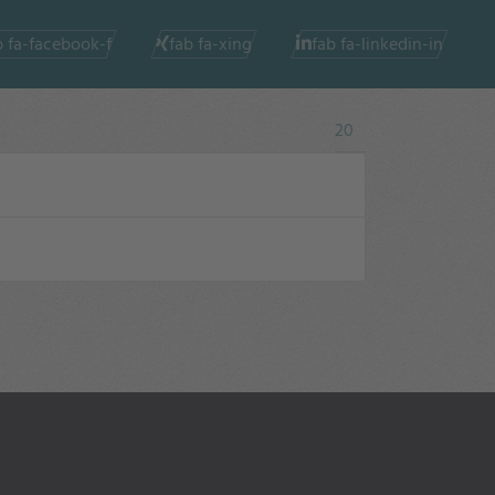
b fa-facebook-f
fab fa-xing
fab fa-linkedin-in
Anzeige #