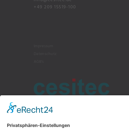
+49 209 15519-100
Impressum
Datenschutz
AGB's
Bochumer Straße 217, 45886 G