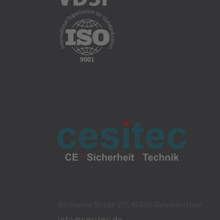
Bochumer Straße 217, 45886 Gelsenkirchen
info@cesitec.de