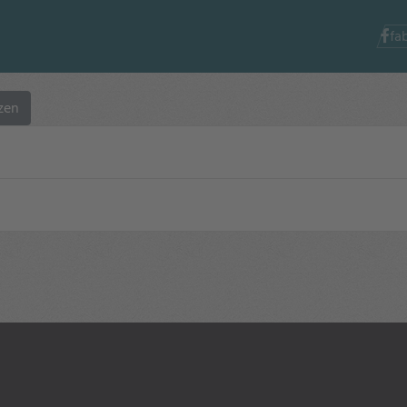
fa
zen