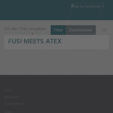
fab fa-facebook-f
Teil des Titels eingeben
Anzeig
Filter
Zurücksetzen
fab fa-xing
FUSI MEETS ATEX
fab fa-linkedin-
in
Start
Aktuelles
Unternehmen
Team