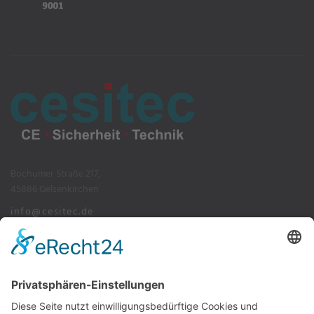
Bochumer Straße 217,
45886 Gelsenkirchen
info@cesitec.de
+49 209 15519-100
Impressum
Datenschutz